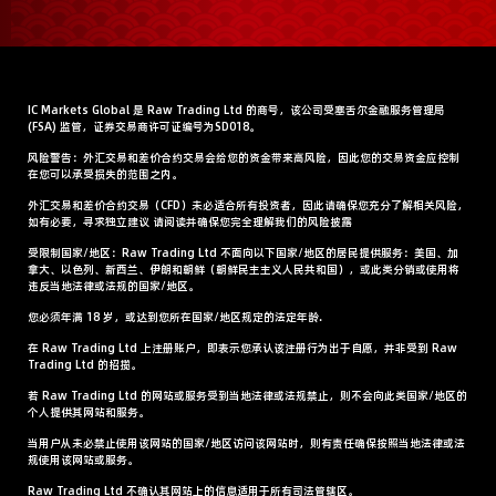
IC Markets Global 是 Raw Trading Ltd 的商号，该公司受塞舌尔金融服务管理局
(FSA) 监管，证券交易商许可证编号为SD018。
风险警告：外汇交易和差价合约交易会给您的资金带来高风险，因此您的交易资金应控制
在您可以承受损失的范围之内。
外汇交易和差价合约交易（CFD）未必适合所有投资者，因此请确保您充分了解相关风险，
如有必要，寻求独立建议 请阅读并确保您完全理解我们的风险披露
受限制国家/地区：Raw Trading Ltd 不面向以下国家/地区的居民提供服务：美国、加
拿大、以色列、新西兰、伊朗和朝鲜（朝鲜民主主义人民共和国），或此类分销或使用将
违反当地法律或法规的国家/地区。
您必须年满 18 岁，或达到您所在国家/地区规定的法定年龄.
在 Raw Trading Ltd 上注册账户，即表示您承认该注册行为出于自愿，并非受到 Raw
Trading Ltd 的招揽。
若 Raw Trading Ltd 的网站或服务受到当地法律或法规禁止，则不会向此类国家/地区的
个人提供其网站和服务。
当用户从未必禁止使用该网站的国家/地区访问该网站时，则有责任确保按照当地法律或法
规使用该网站或服务。
Raw Trading Ltd 不确认其网站上的信息适用于所有司法管辖区。